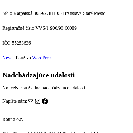
Sídlo Karpatská 3089/2, 811 05 Bratislava-Staré Mesto
Registračné číslo VVS/1-900/90-66089
IČO 55253636
Neve
| Používa
WordPress
Nadchádzajúce udalosti
Notice
Nie sú žiadne nadchádzajúce udalosti.
E-mail
Instagram
Facebook
Napíšte nám:
Round o.z.