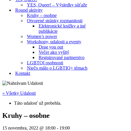
YES, Queer! – Výsledky súťaže
Round aktivity
Kruhy – osobne
Otvorené stránky rozmanitosti
Elektronické knižky a iné
publikácie
Women’s power
Workshopy, udalosti a eventy
Drag you out
Večer ako vyšitý
Registrované partnerstvo
LGBTQI osobnosti
Niečo málo o LGBTIQ+ témach
Kontakt
« Všetky Udalosti
Táto udalosť už prebehla.
Kruhy – osobne
15 novembra, 2022 @ 18:00
-
19:00