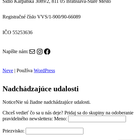
Sídlo Karpatská 3089/2, 811 05 Bratislava-Staré Mesto
Registračné číslo VVS/1-900/90-66089
IČO 55253636
E-mail
Instagram
Facebook
Napíšte nám:
Neve
| Používa
WordPress
Nadchádzajúce udalosti
Notice
Nie sú žiadne nadchádzajúce udalosti.
Chceš vedieť čo sa u nás deje? Pridaj sa do skupiny na odoberanie
pravidelného newslettera:
Meno:
Priezvisko: