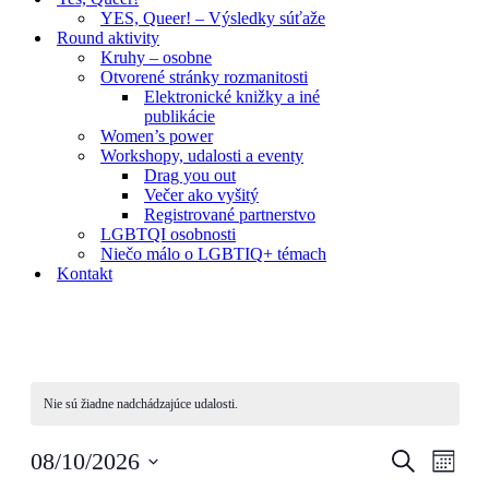
YES, Queer! – Výsledky súťaže
Round aktivity
Kruhy – osobne
Otvorené stránky rozmanitosti
Elektronické knižky a iné
publikácie
Women’s power
Workshopy, udalosti a eventy
Drag you out
Večer ako vyšitý
Registrované partnerstvo
LGBTQI osobnosti
Niečo málo o LGBTIQ+ témach
Kontakt
Nie sú žiadne nadchádzajúce udalosti.
Udalosti
Udal
08/10/2026
Vyhľadať
Mesiac
Navig
Search
Vyberte