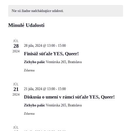
Zobra
Kalendár
dátum.
and
Nie sú žiadne nadchádzajúce udalosti.
z
Views
Udalosti
Navigati
Minulé Udalosti
JÚL
28
28 júla, 2024 @ 13:00
-
15:00
2024
Finisáž súťaže YES, Queer!
Zichyho palác
Ventúrska 265, Bratislava
Zdarma
JÚL
21
21 júla, 2024 @ 13:00
-
15:00
2024
Diskusia o umení v rámci súťaže YES, Queer!
Zichyho palác
Ventúrska 265, Bratislava
Zdarma
JÚL