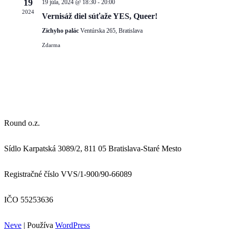
19
19 júla, 2024 @ 18:30
-
20:00
2024
Vernisáž diel súťaže YES, Queer!
Zichyho palác
Ventúrska 265, Bratislava
Zdarma
Round o.z.
Sídlo Karpatská 3089/2, 811 05 Bratislava-Staré Mesto
Registračné číslo VVS/1-900/90-66089
IČO 55253636
Neve
| Používa
WordPress