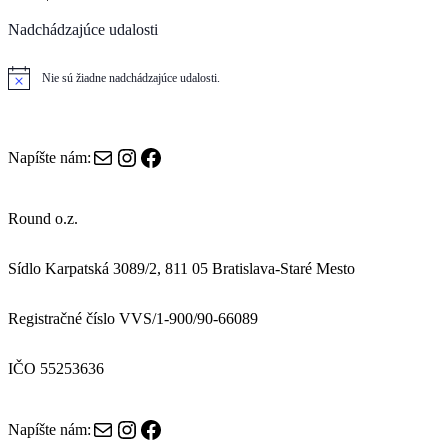
Nadchádzajúce udalosti
Nie sú žiadne nadchádzajúce udalosti.
N
o
t
i
c
E-mail
Instagram
Facebook
Napíšte nám:
e
Round o.z.
Sídlo Karpatská 3089/2, 811 05 Bratislava-Staré Mesto
Registračné číslo VVS/1-900/90-66089
IČO 55253636
E-mail
Instagram
Facebook
Napíšte nám: